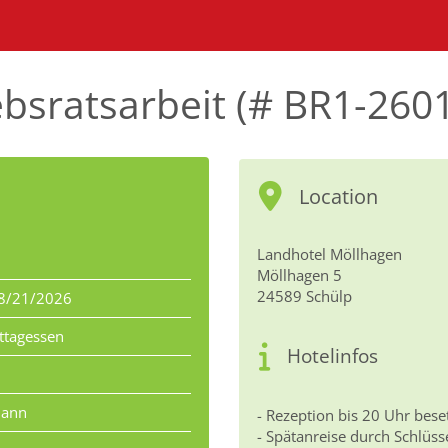
iebsratsarbeit (# BR1-260
Location
Landhotel Möllhagen
Möllhagen 5
24589 Schülp
8/21/2026
ttagessen
Hotelinfos
mann
- Rezeption bis 20 Uhr bese
- Spätanreise durch Schlüss