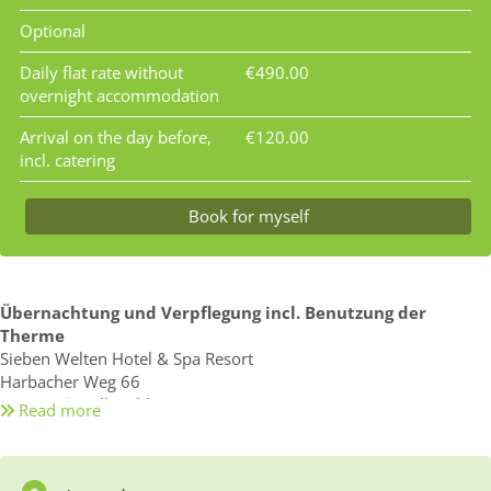
Optional
Daily flat rate without
€490.00
overnight accommodation
Arrival on the day before,
€120.00
incl. catering
Book for myself
Übernachtung und Verpflegung incl. Benutzung der
Therme
Sieben Welten Hotel & Spa Resort
Harbacher Weg 66
36093 Künzell (Fulda)
Read more
Telefon: 0661-3970
Seminarort und Seminarraum für dein Seminar