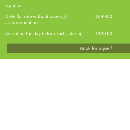
Optional
Daily flat rate without overnight
€690.00
accommodation
Arrival on the day before, incl. catering
€120.00
Book for myself