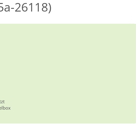
5a-26118)
tzt
elbox