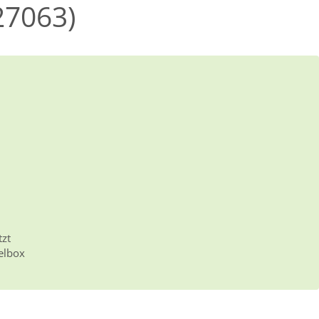
27063)
tzt
elbox