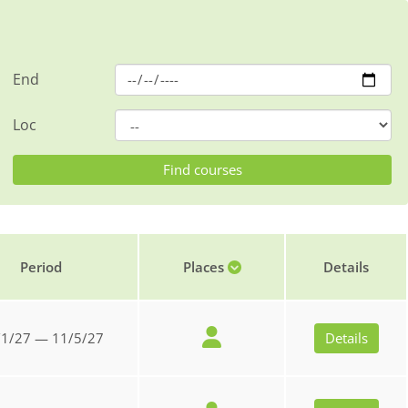
End
Loc
Period
Places
Details
/1/27 — 11/5/27
Details