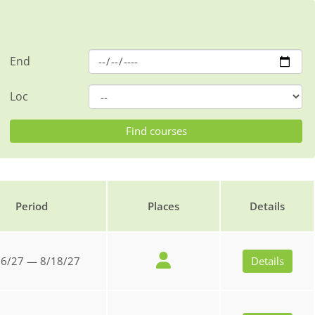
End
Loc
Period
Places
Details
16/27 — 8/18/27
Details